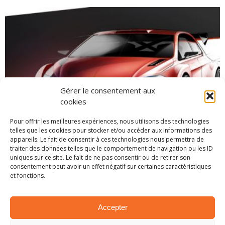
Gérer le consentement aux
cookies
Pour offrir les meilleures expériences, nous utilisons des technologies
telles que les cookies pour stocker et/ou accéder aux informations des
appareils. Le fait de consentir à ces technologies nous permettra de
traiter des données telles que le comportement de navigation ou les ID
uniques sur ce site. Le fait de ne pas consentir ou de retirer son
WRC: Volkswagen à l’assaut de la catégorie
consentement peut avoir un effet négatif sur certaines caractéristiques
R5
et fonctions.
7 novembre 2017
Quasiment un an après son départ du
Accepter
championnat du monde, Volkswagen