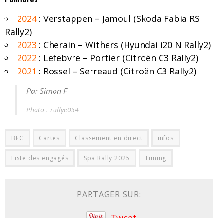
2024
: Verstappen – Jamoul (Skoda Fabia RS
Rally2)
2023
: Cherain – Withers (Hyundai i20 N Rally2)
2022
: Lefebvre – Portier (Citroën C3 Rally2)
2021
: Rossel – Serreaud (Citroën C3 Rally2)
Par Simon F
Photo : rallye054
BRC
Cartes
Classement en direct
infos
Liste des engagés
Spa Rally 2025
Timing
PARTAGER SUR:
Tweet