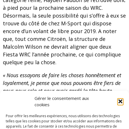
à pied pour la prochaine saison du WRC.
Désormais, la seule possibilité qui s’offre à eux se
trouve du côté de chez M-Sport qui dispose
encore d’un volant de libre pour 2019. A noter
que, tout comme Citroën, la structure de
Malcolm Wilson ne devrait aligner que deux
Fiesta WRC l’année prochaine, ce qui complique
quelque peu la chose.
« Nous essayons de faire les choses honnêtement et
loyalement, je pense que nous pouvons être fiers de
nous pour cela et pour avoir gardé la tête haute.
Naturellement, je suis déçu d’être dans cette position,
Gérer le consentement aux
cookies
mais en même temps, je comprends aussi que cela
peut être la réalité du sport professionnel et c’est
Pour offrir les meilleures expériences, nous utilisons des technologies
comme ça en ce moment. Beaucoup de gens nous ont
telles que les cookies pour stocker et/ou accéder aux informations des
appareils. Le fait de consentir à ces technologies nous permettra de