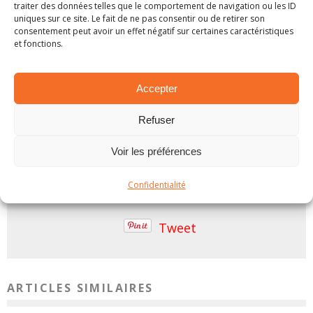
demandé pourquoi nous n’avions pas vu d’autres
traiter des données telles que le comportement de navigation ou les ID
opportunités. La réalité est qu’il n’y a tout
uniques sur ce site. Le fait de ne pas consentir ou de retirer son
consentement peut avoir un effet négatif sur certaines caractéristiques
simplement pas beaucoup d’options dans la WRC
et fonctions.
pour le moment. »
Accepter
2019
Hayden Paddon
Hyundai
Motorsport
Refuser
rally
WRC
Voir les préférences
Confidentialité
PARTAGER SUR:
Tweet
ARTICLES SIMILAIRES