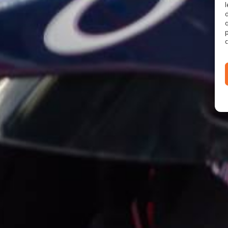
l
d
q
p
c