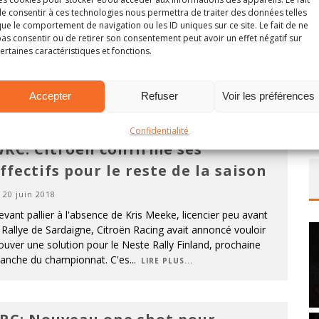
itroën mais en WRC-2 Pro
e consentir à ces technologies nous permettra de traiter des données telles
15 janvier 2019
ue le comportement de navigation ou les ID uniques sur ce site. Le fait de ne
as consentir ou de retirer son consentement peut avoir un effet négatif sur
 retrouvant sans volant pour 2019 après avoir été lâché
ertaines caractéristiques et fonctions.
r Citroën au terme de la saison 2018, Mads Ostberg avait,
ns un premier temps, annoncé sa participation au prochain
ally Sweden avec une Ford Escor
...
LIRE PLUS...
Accepter
Refuser
Voir les préférences
Confidentialité
RC: Citroën confirme ses
ffectifs pour le reste de la saison
20 juin 2018
vant pallier à l'absence de Kris Meeke, licencier peu avant
 Rallye de Sardaigne, Citroën Racing avait annoncé vouloir
ouver une solution pour le Neste Rally Finland, prochaine
anche du championnat. C'es
...
LIRE PLUS...