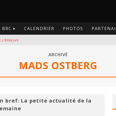
BRC
CALENDRIER
PHOTOS
PARTENAI
E L'ÉPREUVE
VE
ARCHIVÉ
MADS OSTBERG
PREUVE
VE
n bref: La petite actualité de la
semaine