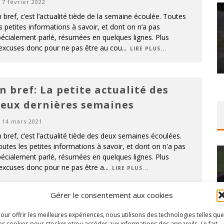
7 février 2022
 bref, c’est l’actualité tiède de la semaine écoulée. Toutes
s petites informations à savoir, et dont on n’a pas
écialement parlé, résumées en quelques lignes. Plus
’excuses donc pour ne pas être au cou
...
LIRE PLUS...
n bref: La petite actualité des
eux dernières semaines
14 mars 2021
 bref, c’est l’actualité tiède des deux semaines écoulées.
utes les petites informations à savoir, et dont on n'a pas
écialement parlé, résumées en quelques lignes. Plus
excuses donc pour ne pas être a
...
LIRE PLUS...
Gérer le consentement aux cookies
RC: Ostberg toujours avec
our offrir les meilleures expériences, nous utilisons des technologies telles que
es cookies pour stocker et/ou accéder aux informations des appareils. Le fait