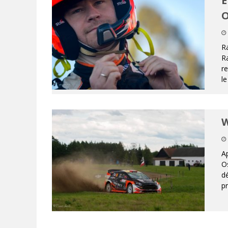
E
O
Ra
Ra
r
le
W
Ap
Os
dé
pr