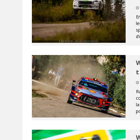
En
le
sp
d
W
t
R
co
la
po
W