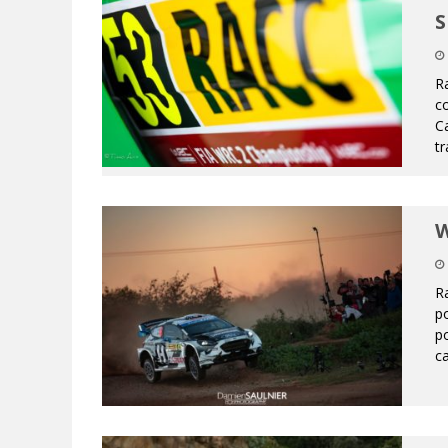
S
R
c
C
tr
W
Ra
po
p
ca