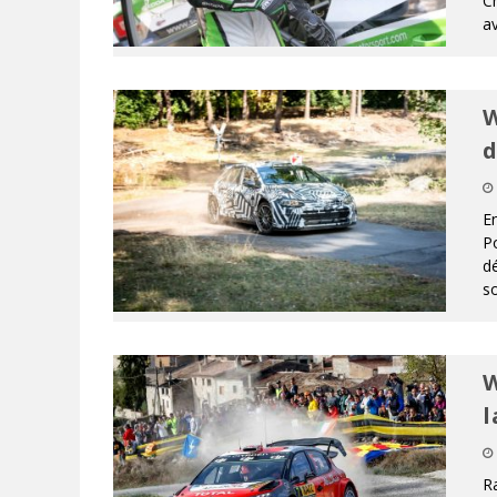
Ch
av
W
d
E
Po
d
s
W
l
R