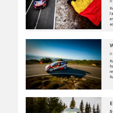
R
l'
en
ac
W
Ra
fo
re
Ra
E