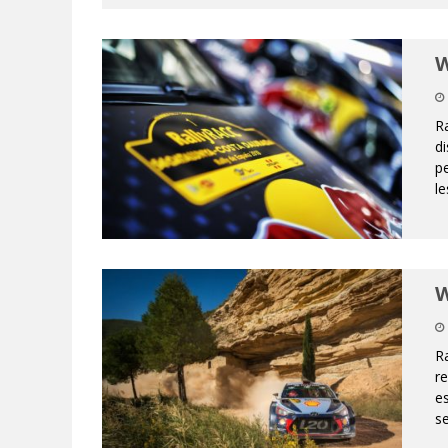
W
R
di
pe
le
W
Ra
r
es
se