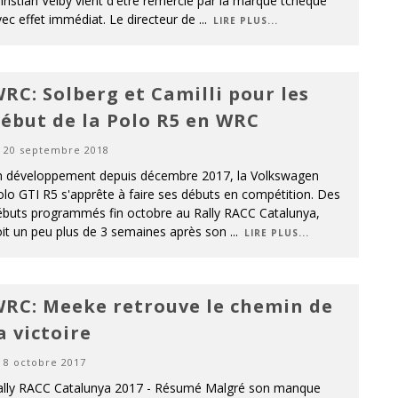
ristian Veiby vient d'être remercié par la marque tchèque
ec effet immédiat. Le directeur de
...
LIRE PLUS...
RC: Solberg et Camilli pour les
ébut de la Polo R5 en WRC
20 septembre 2018
n développement depuis décembre 2017, la Volkswagen
lo GTI R5 s'apprête à faire ses débuts en compétition. Des
ébuts programmés fin octobre au Rally RACC Catalunya,
oit un peu plus de 3 semaines après son
...
LIRE PLUS...
RC: Meeke retrouve le chemin de
a victoire
8 octobre 2017
ally RACC Catalunya 2017 - Résumé Malgré son manque