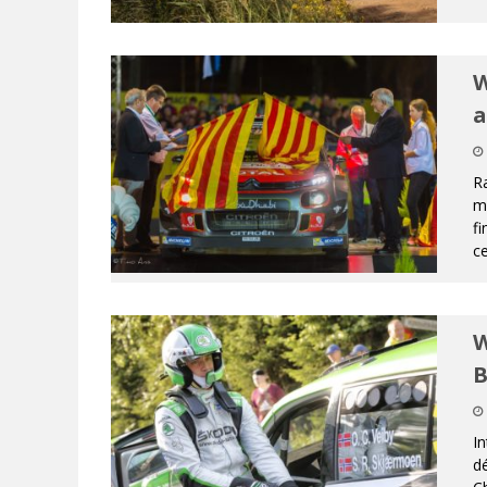
W
a
Ra
mi
fi
c
W
B
I
dé