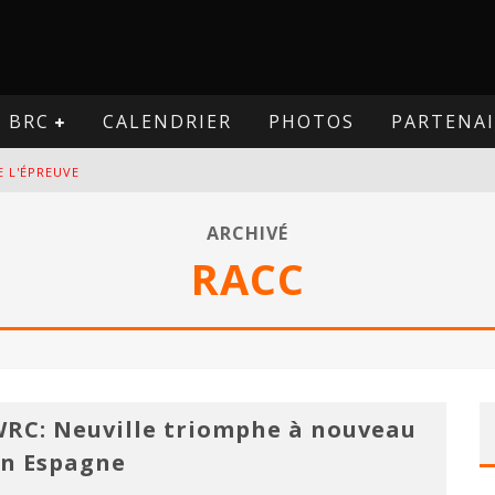
BRC
CALENDRIER
PHOTOS
PARTENAI
E L'ÉPREUVE
VE
ARCHIVÉ
RACC
PREUVE
VE
RC: Neuville triomphe à nouveau
n Espagne