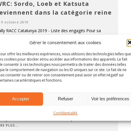
RC: Sordo, Loeb et Katsuta
eviennent dans la catégorie reine
9 octobre 2019
ally RACC Catalunya 2019 - Liste des engagés Pour sa
rnière apparition en WRC avant un retour possible en
Gérer le consentement aux cookies
21, le Rally RACC Catalunya accueillera un joli plateau de
 équipages. Parmi cette soixantain
...
LIRE PLUS...
our offrir les meilleures expériences, nous utilisons des technologies telles que
es cookies pour stocker et/ou accéder aux informations des appareils. Le fait
e consentir à ces technologies nous permettra de traiter des données telles
ue le comportement de navigation ou les ID uniques sur ce site. Le fait de ne
RC: Loeb comme à la bonne veille
as consentir ou de retirer son consentement peut avoir un effet négatif sur
ertaines caractéristiques et fonctions.
époque
29 octobre 2018
Accepter
Refuser
Voir les préférences
ally RACC Catalunya 2018 - Résumé Comme lors de la
anche précédente, en Grande-Bretagne, Ott Tanak
mblait bien parti pour imposer son rythme sur l'ensemble
Confidentialité
 l'épreuve. C'était toutefois sans compter sur
...
IRE PLUS...