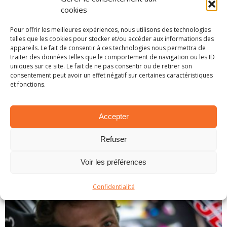
cookies
Pour offrir les meilleures expériences, nous utilisons des technologies
WRC: Double programme pour Mikkelsen en
telles que les cookies pour stocker et/ou accéder aux informations des
appareils. Le fait de consentir à ces technologies nous permettra de
2021
traiter des données telles que le comportement de navigation ou les ID
30 décembre 2020
uniques sur ce site. Le fait de ne pas consentir ou de retirer son
consentement peut avoir un effet négatif sur certaines caractéristiques
Se retrouvant à nouveau sans volant officiel
et fonctions.
cette saison, Andreas Mikkelsen n'a
finalement disputé que trois rallyes cette
Accepter
année. Malgré ce programme bien maigre, le
norvégien s'apprête à vivre une campagne 2
...
Refuser
LIRE PLUS...
Voir les préférences
Confidentialité