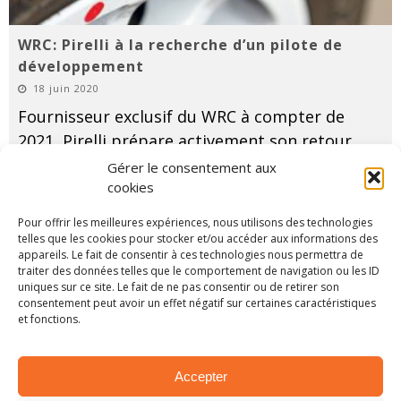
WRC: Pirelli à la recherche d’un pilote de
développement
18 juin 2020
Fournisseur exclusif du WRC à compter de
2021, Pirelli prépare activement son retour
en mondial. Et le moins que l'on puisse dire
Gérer le consentement aux
cookies
c'est que le temps presse avec un planning
logiquement chamboulé par la crise.
...
Pour offrir les meilleures expériences, nous utilisons des technologies
telles que les cookies pour stocker et/ou accéder aux informations des
LIRE PLUS...
appareils. Le fait de consentir à ces technologies nous permettra de
traiter des données telles que le comportement de navigation ou les ID
uniques sur ce site. Le fait de ne pas consentir ou de retirer son
consentement peut avoir un effet négatif sur certaines caractéristiques
et fonctions.
Accepter