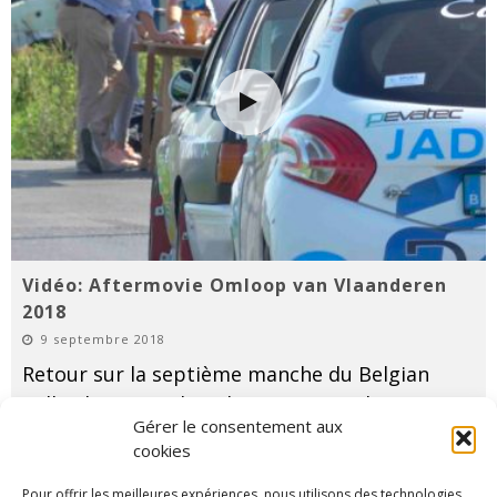
Vidéo: Aftermovie Omloop van Vlaanderen
2018
9 septembre 2018
Retour sur la septième manche du Belgian
Rally Championship : le Conxion Omloop van
Gérer le consentement aux
Vlaanderen 2018, avec notre vidéo aftermovie.
cookies
...
LIRE PLUS...
Pour offrir les meilleures expériences, nous utilisons des technologies