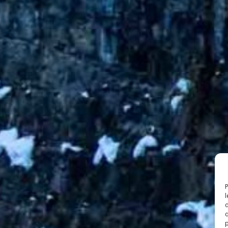
P
l
d
q
p