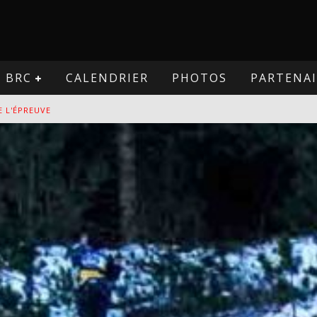
BRC
CALENDRIER
PHOTOS
PARTENAI
VE
PREUVE
VE
E L'ÉPREUVE