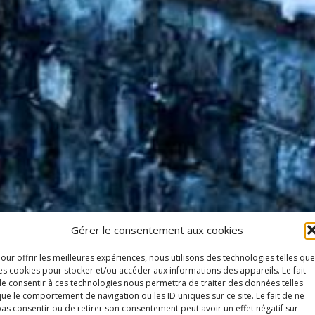
Gérer le consentement aux cookies
our offrir les meilleures expériences, nous utilisons des technologies telles que
es cookies pour stocker et/ou accéder aux informations des appareils. Le fait
e consentir à ces technologies nous permettra de traiter des données telles
ue le comportement de navigation ou les ID uniques sur ce site. Le fait de ne
as consentir ou de retirer son consentement peut avoir un effet négatif sur