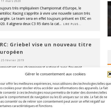
11 mars 2020
oujours très impliquéeen Championnat d'Europe, le
intéloc Racing s'apprête à vivre une nouvelle saison très
argée. Le team sera en effet toujours présent en ERC en
20. Il alignera deux C3 R5 dans la cat
...
LIRE PLUS...
RC: Griebel vise un nouveau titre
uropéen
25 février 2019
emportant son championnat national avec Peugeot
utschland l'an dernier, Marijan Griebel se tournera à
Gérer le consentement aux cookies
uveau vers l'ERC en 2019. Pour son retour sur la scène
ropéenne, le pilote allemand aura la ferme am
...
our offrir les meilleures expériences, nous utilisons des technologies telles que
es cookies pour stocker et/ou accéder aux informations des appareils. Le fait
IRE PLUS...
e consentir à ces technologies nous permettra de traiter des données telles
ue le comportement de navigation ou les ID uniques sur ce site. Le fait de ne
as consentir ou de retirer son consentement peut avoir un effet négatif sur
ertaines caractéristiques et fonctions.
RC: Griebel avec Peugeot