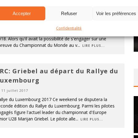
llemagne en 2018
Accepter
Refuser
Voir les préférences
6 février 2018
tré en Championnat d'Europe Junior U28 l'an dernier,
Confidentialité
rijan Griebel s'est vu offrir une belle opportunité pour
18. Alors qu'il avait la possibilité de s'engager sur une
preuve du Championnat du Monde au v
...
LIRE PLUS...
RC: Griebel au départ du Rallye du
Luxembourg
11 juillet 2017
allye du Luxembourg 2017 Ce weekend se disputera la
conde édition du Rallye du Luxembourg. Parmi les pilotes
gagés figure l'actuel leader du championnat d'Europe
nior U28 Marijan Griebel. Le pilote alle
...
LIRE PLUS...