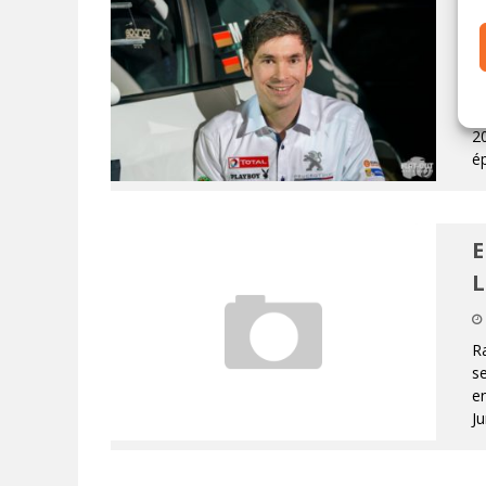
A
Ti
Ma
20
é
E
R
se
en
Ju