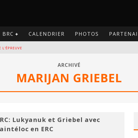
BRC
CALENDRIER
PHOTOS
PARTENAI
E L'ÉPREUVE
VE
ARCHIVÉ
MARIJAN GRIEBEL
PREUVE
VE
RC: Lukyanuk et Griebel avec
aintéloc en ERC