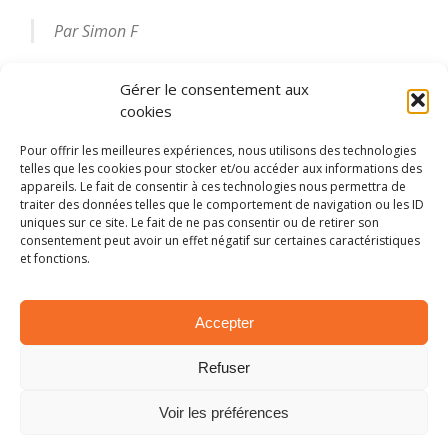
Par Simon F
Gérer le consentement aux
2020
Alexey Lukyanuk
C3 R5
Citroën
ERC
cookies
Marijan Griebel
rally
Saintéloc Racing
Pour offrir les meilleures expériences, nous utilisons des technologies
telles que les cookies pour stocker et/ou accéder aux informations des
appareils. Le fait de consentir à ces technologies nous permettra de
traiter des données telles que le comportement de navigation ou les ID
PARTAGER SUR:
uniques sur ce site. Le fait de ne pas consentir ou de retirer son
consentement peut avoir un effet négatif sur certaines caractéristiques
et fonctions.
Tweet
Accepter
ARTICLES SIMILAIRES
Refuser
Voir les préférences