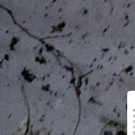
P
l
d
q
p