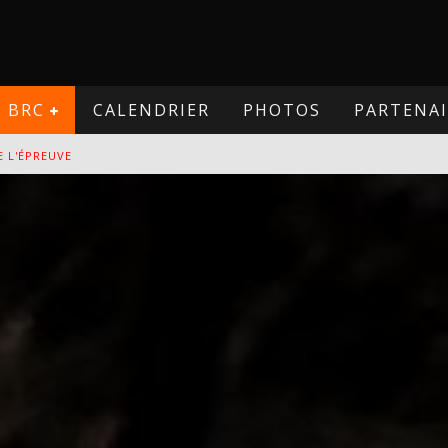
BRC
CALENDRIER
PHOTOS
PARTENAI
E L'ÉPREUVE
VE
PREUVE
VE