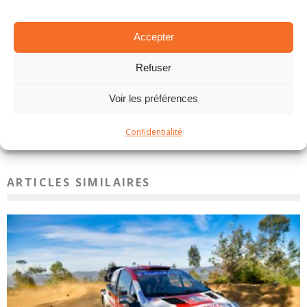
2021
Junior
Portugal
rally
Shakedwon
Accepter
WRC
WRC-2
WRC-3
Refuser
PARTAGER SUR:
Voir les préférences
Tweet
Confidentialité
ARTICLES SIMILAIRES