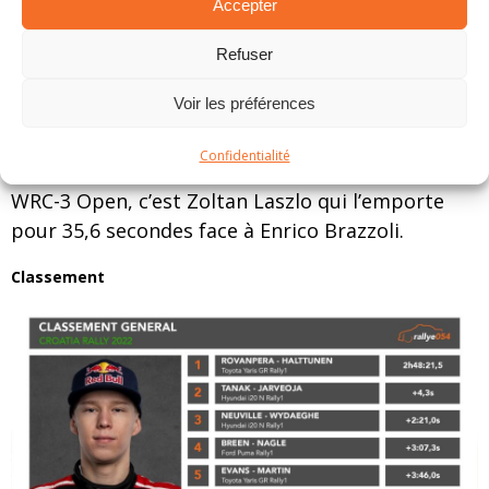
Accepter
marge sur Mauro Miele. Du côté du WRC-3 Junior,
Lauri Joona a profité des déboires de ses
Refuser
concurrents pour prendre la tête durant l’ultime
Voir les préférences
journée. La victoire lui revient donc par K.O. Il
devance ainsi largement Robert Virves, pénalisé
Confidentialité
de 4 minutes, et Jean-Baptiste Francheschi. En
WRC-3 Open, c’est Zoltan Laszlo qui l’emporte
pour 35,6 secondes face à Enrico Brazzoli.
Classement