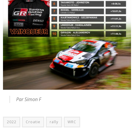
Par Simon F
2022
Croatie
rally
WRC