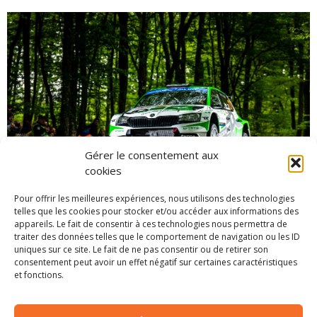
Gérer le consentement aux
cookies
Pour offrir les meilleures expériences, nous utilisons des technologies
telles que les cookies pour stocker et/ou accéder aux informations des
appareils. Le fait de consentir à ces technologies nous permettra de
traiter des données telles que le comportement de navigation ou les ID
© RedBull
uniques sur ce site. Le fait de ne pas consentir ou de retirer son
consentement peut avoir un effet négatif sur certaines caractéristiques
Pour ce qui est des autres catégories, la victoire
et fonctions.
en WRC-2 Master revient à Armin Kremer.
L’allemand s’impose avec près de 2 minutes de