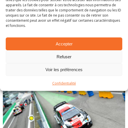
ERC: Lukyanuk domine aux Canaries
appareils. Le fait de consentir à ces technologies nous permettra de
24 novembre 2021
traiter des données telles que le comportement de navigation ou les ID
uniques sur ce site. Le fait de ne pas consentir ou de retirer son
Rally Islas Canarias 2021 - Résumé Comme l'an
consentement peut avoir un effet négatif sur certaines caractéristiques
dernier, c'est au beau milieu de l'océan
et fonctions.
Atlantique que s'est disputé la finale de
l'European Rally Championship. En l'absence
Accepter
du champion sortant qui était à M
...
LIRE PLUS...
Refuser
Voir les préférences
Confidentialité