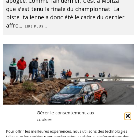
apogée. Comme l'an dernier, c'est à Monza
que s'est tenu la finale du championnat. La
piste italienne a donc été le cadre du dernier
affro
...
LIRE PLUS...
Gérer le consentement aux
cookies
Pour offrir les meilleures expériences, nous utilisons des technologies
telles que les cookies pour stocker et/ou accéder aux informations des