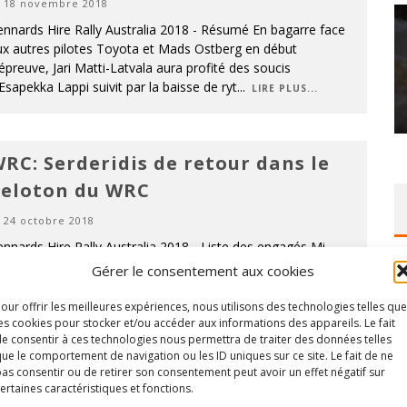
18 novembre 2018
nnards Hire Rally Australia 2018 - Résumé En bagarre face
ux autres pilotes Toyota et Mads Ostberg en début
épreuve, Jari Matti-Latvala aura profité des soucis
Esapekka Lappi suivit par la baisse de ryt
...
LIRE PLUS...
RC: Serderidis de retour dans le
eloton du WRC
24 octobre 2018
nnards Hire Rally Australia 2018 - Liste des engagés Mi-
ovembre, le championnat du monde fera escale en
Gérer le consentement aux cookies
stralia pour son ultime rendez-vous de la saison. Jamais
ès populaire auprès des pilotes du champi
...
our offrir les meilleures expériences, nous utilisons des technologies telles que
LIRE PLUS...
es cookies pour stocker et/ou accéder aux informations des appareils. Le fait
e consentir à ces technologies nous permettra de traiter des données telles
ue le comportement de navigation ou les ID uniques sur ce site. Le fait de ne
as consentir ou de retirer son consentement peut avoir un effet négatif sur
ertaines caractéristiques et fonctions.