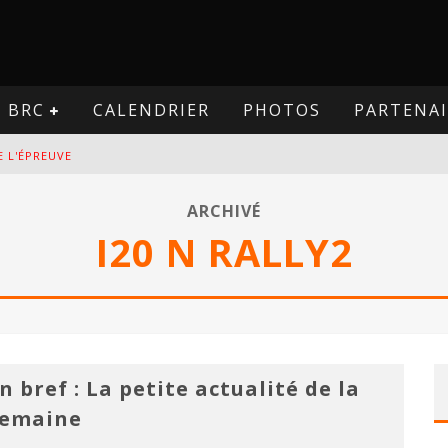
BRC
CALENDRIER
PHOTOS
PARTENAI
E L'ÉPREUVE
VE
ARCHIVÉ
I20 N RALLY2
PREUVE
VE
n bref : La petite actualité de la
semaine