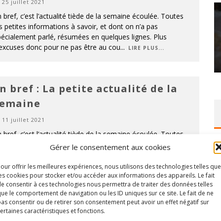
25 juillet 2021
 bref, c’est l’actualité tiède de la semaine écoulée. Toutes
s petites informations à savoir, et dont on n’a pas
écialement parlé, résumées en quelques lignes. Plus
’excuses donc pour ne pas être au cou
...
LIRE PLUS...
n bref : La petite actualité de la
semaine
11 juillet 2021
 bref, c’est l’actualité tiède de la semaine écoulée. Toutes
s petites informations à savoir, et dont on n’a pas
Gérer le consentement aux cookies
écialement parlé, résumées en quelques lignes. Plus
’excuses donc pour ne pas être au cou
...
our offrir les meilleures expériences, nous utilisons des technologies telles que
LIRE PLUS...
es cookies pour stocker et/ou accéder aux informations des appareils. Le fait
e consentir à ces technologies nous permettra de traiter des données telles
ue le comportement de navigation ou les ID uniques sur ce site. Le fait de ne
as consentir ou de retirer son consentement peut avoir un effet négatif sur
ertaines caractéristiques et fonctions.