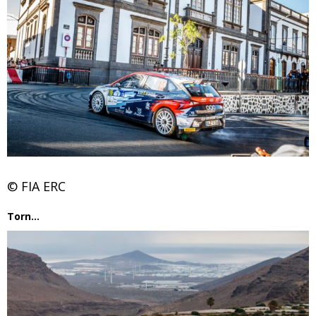
© FIA ERC
Torn…