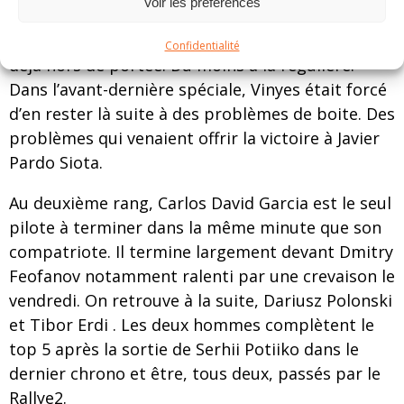
Voir les préférences
malgré tout à remonter, l’autre pilote Suzuki, qui
en attendant n’avait pas baissé son rythme, était
Confidentialité
déjà hors de portée. Du moins à la régulière.
Dans l’avant-dernière spéciale, Vinyes était forcé
d’en rester là suite à des problèmes de boite. Des
problèmes qui venaient offrir la victoire à Javier
Pardo Siota.
Au deuxième rang, Carlos David Garcia est le seul
pilote à terminer dans la même minute que son
compatriote. Il termine largement devant Dmitry
Feofanov notamment ralenti par une crevaison le
vendredi. On retrouve à la suite, Dariusz Polonski
et Tibor Erdi . Les deux hommes complètent le
top 5 après la sortie de Serhii Potiiko dans le
dernier chrono et être, tous deux, passés par le
Rallye2.