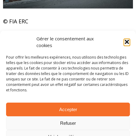
© FIA ERC
Du côté de l’ERC-2, un pilote était bien parti pour
Gérer le consentement aux
venir voler la vedette à Javier Pardo Siota. S’il a
cookies
dominé les épreuves auxquelles il a pris part
Pour offrir les meilleures expériences, nous utilisons des technologies
cette saison, le pilote Suzuki était, ce week-end,
telles que les cookies pour stocker et/ou accéder aux informations des
clairement battu. Qui plus est à domicile ! Mais,
appareils. Le fait de consentir à ces technologies nous permettra de
traiter des données telles que le comportement de navigation ou les ID
au final, c’est pourtant lui qui l’emporte, venant
uniques sur ce site. Le fait de ne pas consentir ou de retirer son
ainsi décrocher un titre amplement mérité.
consentement peut avoir un effet négatif sur certaines caractéristiques
et fonctions.
Pourtant, en début d’épreuve, cela semblait bien
mal parti pour l’espagnol. Battu dans le premier
chrono par Joan Vinyes, Pardo Siota ne pouvait
Accepter
se défendre dans la deuxième spéciale. Sa
Refuser
monture y perdait beaucoup de puissance ce qui
le faisait reculer au classement. S’il parvenait