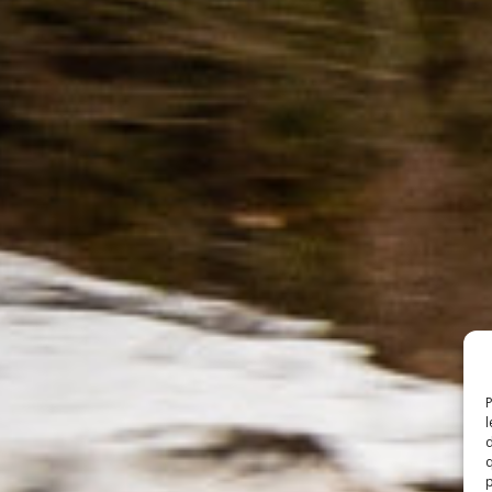
P
l
d
q
p