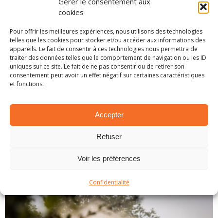
Gérer le consentement aux
cookies
Pour offrir les meilleures expériences, nous utilisons des technologies
telles que les cookies pour stocker et/ou accéder aux informations des
appareils. Le fait de consentir à ces technologies nous permettra de
ERC: Mikkelsen s’échappe en tête du
traiter des données telles que le comportement de navigation ou les ID
championnat
uniques sur ce site. Le fait de ne pas consentir ou de retirer son
consentement peut avoir un effet négatif sur certaines caractéristiques
15 octobre 2021
et fonctions.
A l’issue du deuxième événement portugais
du calendrier, Andreas Mikkelsen a
Accepter
complètement inversé la tendance.
Inscrivant, à Fafe, le maximum de points, le
Refuser
pilote Skoda est maintenant large leader du
championn
...
Voir les préférences
LIRE PLUS...
Confidentialité