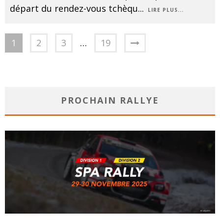
départ du rendez-vous tchèqu
...
LIRE PLUS...
1
2
3
…
19
PROCHAIN RALLYE