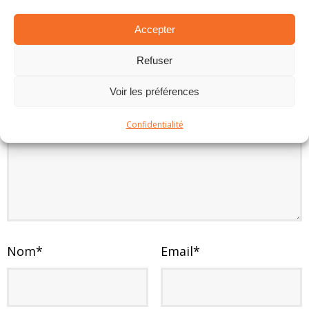
Accepter
LAISSER UN COMMENTAIRE
Refuser
Votre adresse e-mail ne sera pas publiée.
Voir les préférences
Commentaire
Confidentialité
Nom
*
Email
*