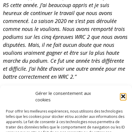
R5 cette année. J’ai beaucoup appris et je suis
heureux de continuer le travail que nous avons
commencé. La saison 2020 ne s’est pas déroulée
comme nous le voulions. Nous avons remporté trois
podiums sur les cinq épreuves WRC 2 que nous avons
disputées. Mais, il ne fait aucun doute que nous
voulions vraiment gagner et être sur la plus haute
marche du podium. Ce fut une année très différente
et difficile. J’ai hâte d’avoir une autre année pour me
battre correctement en WRC 2.”
En cette période d’incertitude, le programme des
Gérer le consentement aux
deux hommes n’a pas encore été dévoilé. Il est
cookies
toutefois plus que certain qu’ils débuteront, tous
Pour offrir les meilleures expériences, nous utilisons des technologies
deux, au volant d’une Hyundai i20 R5.
telles que les cookies pour stocker et/ou accéder aux informations des
L’homologation de la Hyundai i20 N Rally2 étant
appareils. Le fait de consentir à ces technologies nous permettra de
traiter des données telles que le comportement de navigation ou les ID
prévue pour le milieu d’année.