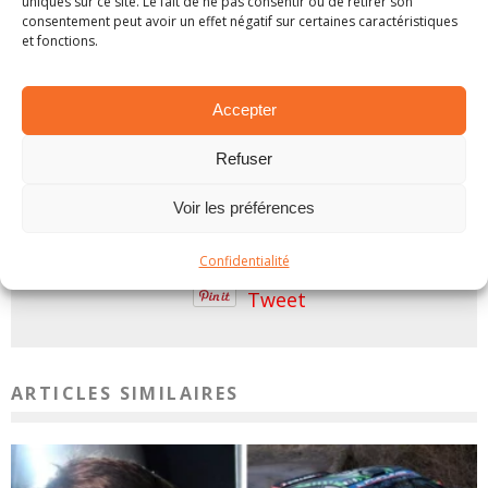
uniques sur ce site. Le fait de ne pas consentir ou de retirer son
consentement peut avoir un effet négatif sur certaines caractéristiques
Par Simon F
et fonctions.
Accepter
2021
Hyundai
Ole Christian Veiby
Refuser
Oliver Solberg
WRC
WRC-2
Voir les préférences
PARTAGER SUR:
Confidentialité
Tweet
ARTICLES SIMILAIRES