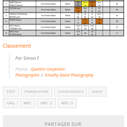
Classement
Par Simon F
Photos :
Quentin Carpentier
Photographie
&
Timothy David Photography
2021
championnat
constructeurs
Junior
rally
WRC
WRC-2
WRC-3
PARTAGER SUR: