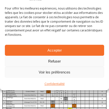
fin de saison, le polonais compte 45 points de
Pour offrir les meilleures expériences, nous utilisons des technologies
retard. Il devra donc absolument performer en
telles que les cookies pour stocker et/ou accéder aux informations des
Grèce s’il veut reste dans la course au titre.
appareils. Le fait de consentir à ces technologies nous permettra de
traiter des données telles que le comportement de navigation ou les ID
uniques sur ce site. Le fait de ne pas consentir ou de retirer son
Derrière le duo de tête, le classement reste figé.
consentement peut avoir un effet négatif sur certaines caractéristiques
On retrouve ainsi, bien installé en troisième
et fonctions.
position, Nicolas Ciamin. Absent depuis plusieurs
manches, le pilote Citroën a dans ses traces
Accepter
Fabrizio Zaldivar et Pépé Lopez. Les deux
hommes totalisant respectivement 39 et 36
Refuser
points.
Voir les préférences
Confidentialité