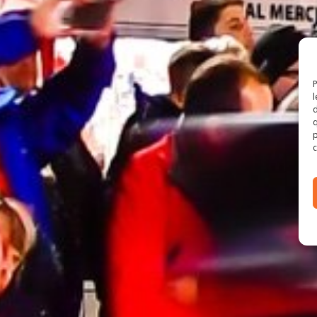
P
l
d
q
p
c