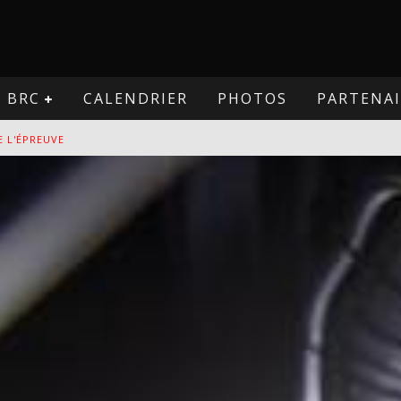
BRC
CALENDRIER
PHOTOS
PARTENAI
E L'ÉPREUVE
VE
PREUVE
VE