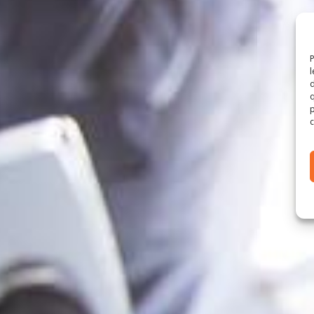
P
l
d
q
p
c