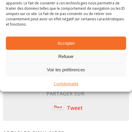
appareils. Le fait de consentir à ces technologies nous permettra de
traiter des données telles que le comportement de navigation ou les ID
uniques sur ce site. Le fait de ne pas consentir ou de retirer son
consentement peut avoir un effet négatif sur certaines caractéristiques
Classement complet
et fonctions.
Par Simon F
Accepter
Refuser
2021
Croatia
Junior
rally
Shakedown
Voir les préférences
WRC
WRC-2
WRC-3
Confidentialité
PARTAGER SUR:
Tweet