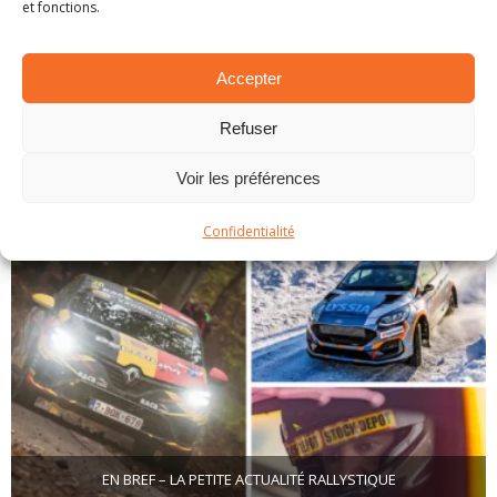
et fonctions.
Accepter
Refuser
EN BREF – LA PETITE ACTUALITÉ RALLYSTIQUE
1 avril 2025
Voir les préférences
Confidentialité
EN BREF – LA PETITE ACTUALITÉ RALLYSTIQUE