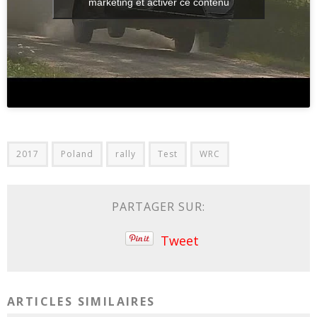
marketing et activer ce contenu
2017
Poland
rally
Test
WRC
PARTAGER SUR:
Tweet
ARTICLES SIMILAIRES