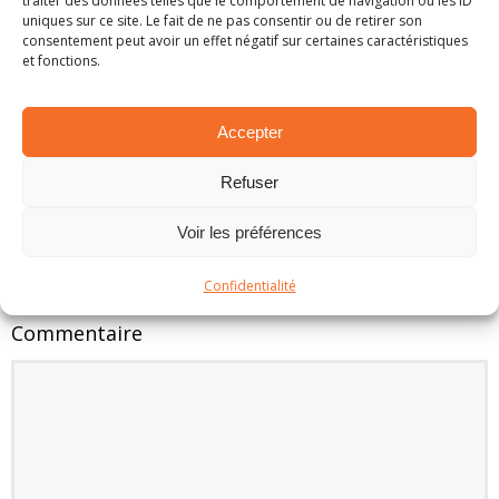
traiter des données telles que le comportement de navigation ou les ID
uniques sur ce site. Le fait de ne pas consentir ou de retirer son
consentement peut avoir un effet négatif sur certaines caractéristiques
et fonctions.
EN BREF – LA PETITE ACTUALITÉ RALLYSTIQUE
1 mars 2025
Accepter
Refuser
LAISSER UN COMMENTAIRE
Voir les préférences
Votre adresse e-mail ne sera pas publiée.
Confidentialité
Commentaire