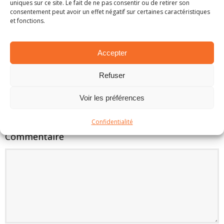
uniques sur ce site. Le fait de ne pas consentir ou de retirer son
consentement peut avoir un effet négatif sur certaines caractéristiques
et fonctions.
EN BREF – LA PETITE ACTUALITÉ RALLYSTIQUE
1 mars 2025
Accepter
Refuser
LAISSER UN COMMENTAIRE
Voir les préférences
Votre adresse e-mail ne sera pas publiée.
Confidentialité
Commentaire