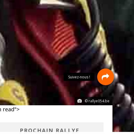
© rallye054.be
 read">
PROCHAIN RALLYE