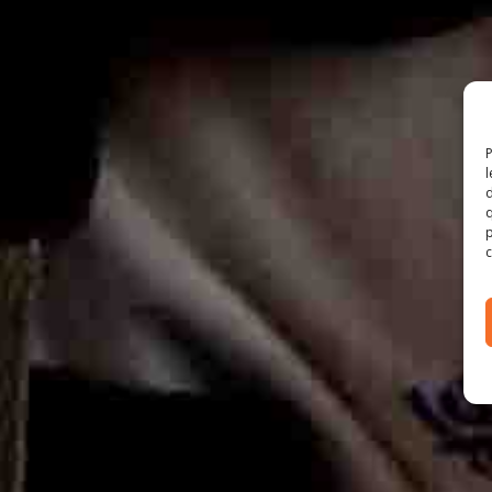
P
l
d
q
p
c