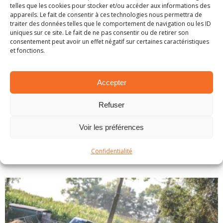
telles que les cookies pour stocker et/ou accéder aux informations des
appareils. Le fait de consentir à ces technologies nous permettra de
traiter des données telles que le comportement de navigation ou les ID
uniques sur ce site. Le fait de ne pas consentir ou de retirer son
consentement peut avoir un effet négatif sur certaines caractéristiques
et fonctions.
BRC: Première victoire pour Bedoret
8 septembre 2019
Accepter
Omloop van Vlaanderen 2019 - Résumé En
Refuser
bagarre pour le leadership sur les spéciales
du vendredi soir, Adrian Fernémont creusait
Voir les préférences
ensuite l'écart samedi matin. S'envolant très
vite en tête de l'épreuve, rien
...
LIRE PLUS...
Confidentialité