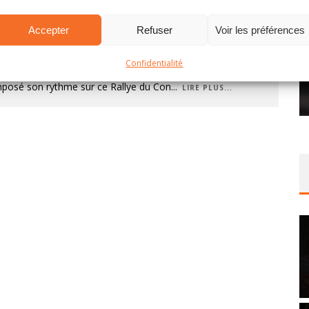
efebvre
5 novembre 2018
Accepter
Refuser
Voir les préférences
allye du Condroz 2018 - Résumé Se présentant en bord de
use avec la ferme intention d’enfin inscrire son nom au
Confidentialité
lmarès de l'épreuve, Stéphane Lefebvre aura très vite
mposé son rythme sur ce Rallye du Con
...
LIRE PLUS...