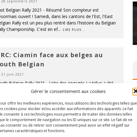
28 septembre 2021
ast Belgian Rally 2021 - Résumé Son compteur est
sormais ouvert ! Samedi, dans les cantons de l'Est, l'East
lgian Rally est un peu plus rentré dans l'histoire du Belgian
lly Championship. C'est en ef
...
LIRE PLUS...
RC: Ciamin face aux belges au
outh Belgian
21 juin 2021
uth Belgian Rally 2021 - Liste des engagés La trêve a été
en longue. Il aura en effet fallu attendre 258 jours pour que
Gérer le consentement aux cookies
 Belgian Rally Championship reprenne enfin du service
rès un dernier rendez-vo
...
our offrir les meilleures expériences, nous utilisons des technologies telles que
LIRE PLUS...
es cookies pour stocker et/ou accéder aux informations des appareils. Le fait
e consentir à ces technologies nous permettra de traiter des données telles
ue le comportement de navigation ou les ID uniques sur ce site. Le fait de ne
as consentir ou de retirer son consentement peut avoir un effet négatif sur
RC: Victoire endeuillées pour
ertaines caractéristiques et fonctions.