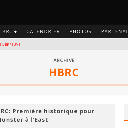
BRC
CALENDRIER
PHOTOS
PARTENAI
E L'ÉPREUVE
VE
ARCHIVÉ
HBRC
PREUVE
VE
RC: Première historique pour
unster à l’East