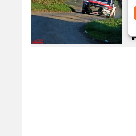
L
R
Me
pa
i