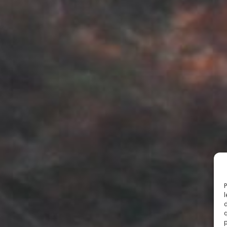
P
l
d
q
p