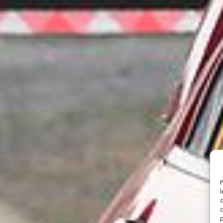
P
l
d
q
p