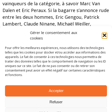
vainqueurs de la catégorie, à savoir Marc Van
Dalen et Eric Peraux. Si la bagarre s’annonce rude
entre les deux hommes, Eric Gengou, Patrick
Lambert, Claude Ninane, Michaël Weiller,
Alexandre Delhez et j’en passe, viendront eux
Gérer le consentement aux
aussi se mêler à la lutte pour la plus haute
cookies
marche du podium.
Pour offrir les meilleures expériences, nous utilisons des technologies
telles que les cookies pour stocker et/ou accéder aux informations des
Il ne faudra pas non plus oublier les outsiders,
appareils. Le fait de consentir à ces technologies nous permettra de
tels que Tony Kevers, Nicolas Hennes, José
traiter des données telles que le comportement de navigation ou les ID
uniques sur ce site. Le fait de ne pas consentir ou de retirer son
Delporte, Hervé Van Rijckevorsel ou encore Johan
consentement peut avoir un effet négatif sur certaines caractéristiques
Gitsels qui troquera son carnet de notes pour le
et fonctions.
volant d’une Porsche 911 SC.
Accepter
Bref, il y aura du beau monde à Bastogne le
week-end prochain.
Refuser
Liste des engagés