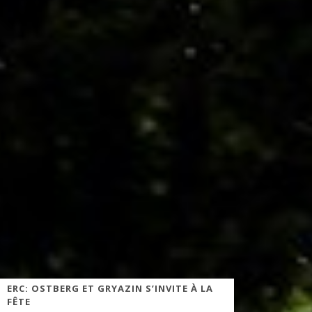
ERC: OSTBERG ET GRYAZIN S’INVITE À LA
FÊTE