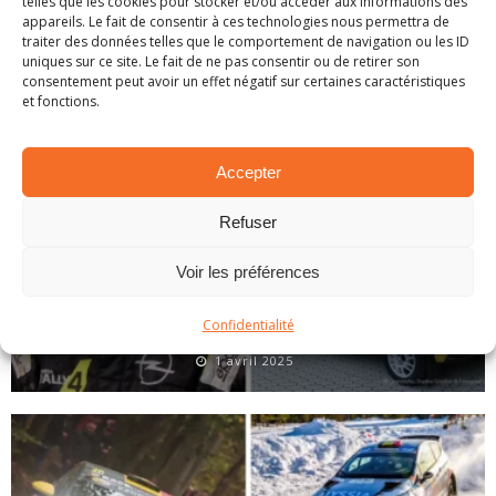
telles que les cookies pour stocker et/ou accéder aux informations des
ARTICLES SIMILAIRES
appareils. Le fait de consentir à ces technologies nous permettra de
traiter des données telles que le comportement de navigation ou les ID
uniques sur ce site. Le fait de ne pas consentir ou de retirer son
consentement peut avoir un effet négatif sur certaines caractéristiques
et fonctions.
Accepter
Refuser
Voir les préférences
Confidentialité
EN BREF – LA PETITE ACTUALITÉ RALLYSTIQUE
1 avril 2025