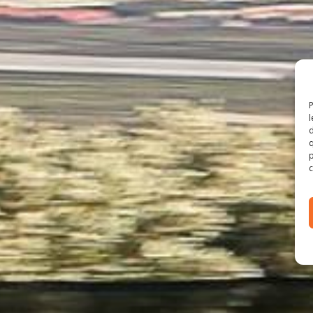
P
l
d
q
p
c