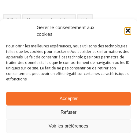
2019
Alexandros Tsouloftas
ERC
Gérer le consentement aux
European Rally Championship
Fabia R5
Junior
cookies
Skoda
Pour offrir les meilleures expériences, nous utilisons des technologies
telles que les cookies pour stocker et/ou accéder aux informations des
appareils. Le fait de consentir à ces technologies nous permettra de
traiter des données telles que le comportement de navigation ou les ID
PARTAGER SUR:
uniques sur ce site. Le fait de ne pas consentir ou de retirer son
consentement peut avoir un effet négatif sur certaines caractéristiques
et fonctions.
Tweet
Accepter
ARTICLES SIMILAIRES
Refuser
Voir les préférences