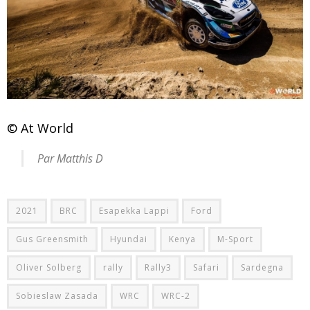
© At World
Par Matthis D
2021
BRC
Esapekka Lappi
Ford
Gus Greensmith
Hyundai
Kenya
M-Sport
Oliver Solberg
rally
Rally3
Safari
Sardegna
Sobieslaw Zasada
WRC
WRC-2