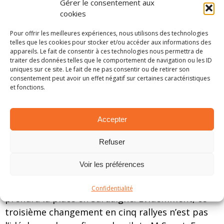
Gérer le consentement aux
cookies
Pour offrir les meilleures expériences, nous utilisons des technologies
telles que les cookies pour stocker et/ou accéder aux informations des
appareils. Le fait de consentir à ces technologies nous permettra de
traiter des données telles que le comportement de navigation ou les ID
uniques sur ce site. Le fait de ne pas consentir ou de retirer son
consentement peut avoir un effet négatif sur certaines caractéristiques
et fonctions.
Accepter
WRC: Greensmith change, à nouveau, de copilote
Refuser
Rassurez-vous, ce changement est exceptionnel.
Le nouveau copilote de Gus Greensmith, Chris
Voir les préférences
Patterson, n’est simplement pas disponible pour
le rendez-vous italien. Ce sera Stuart London qui
Confidentialité
prendra la place en Sardaigne. Evidemment, ce
troisième changement en cinq rallyes n’est pas