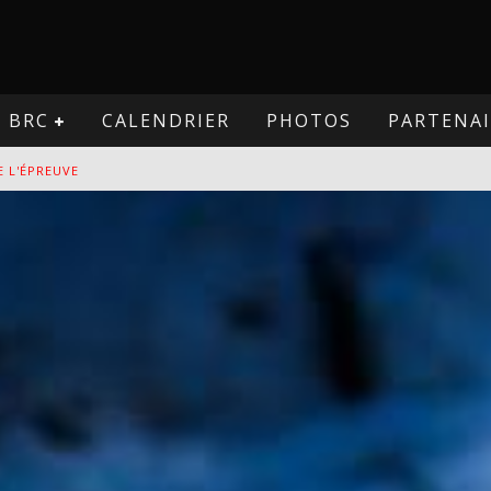
BRC
CALENDRIER
PHOTOS
PARTENAI
E L'ÉPREUVE
VE
PREUVE
VE