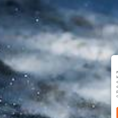
P
l
d
q
p
c