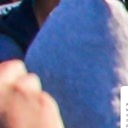
P
l
d
q
p