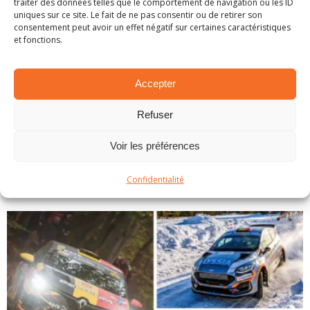
traiter des données telles que le comportement de navigation ou les ID
uniques sur ce site. Le fait de ne pas consentir ou de retirer son
consentement peut avoir un effet négatif sur certaines caractéristiques
et fonctions.
Accepter
Refuser
Voir les préférences
EN BREF – LA PETITE ACTUALITÉ RALLYSTIQUE
1 avril 2025
Confidentialité