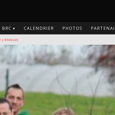
BRC
CALENDRIER
PHOTOS
PARTENAI
E L'ÉPREUVE
VE
PREUVE
VE