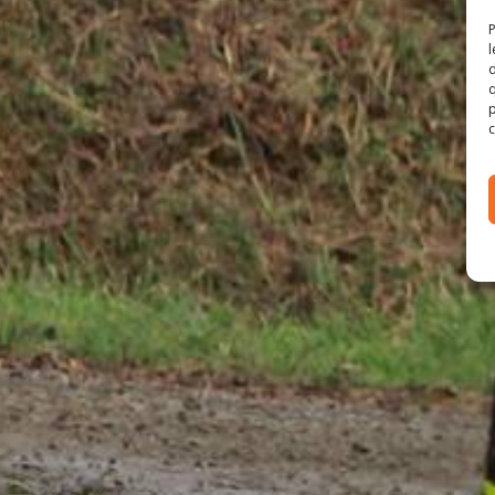
P
l
d
q
p
c