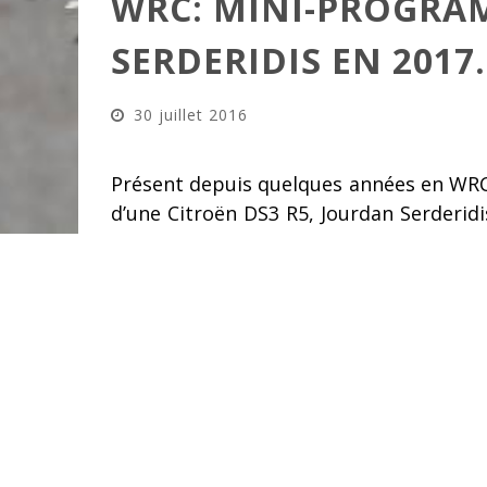
WRC: MINI-PROGRA
SERDERIDIS EN 2017.
30 juillet 2016
Présent depuis quelques années en WRC-
d’une Citroën DS3 R5, Jourdan Serderidis
du championnat du monde.
Venant de faire l’acquisition d’une Ci
participer en 2017 à un mini-programm
championnat du monde.
«
Je compte faire un mini-programme de 5 r
Monte-Carlo avant de participer probable
c’est encore loin. On va se concentrer sur 