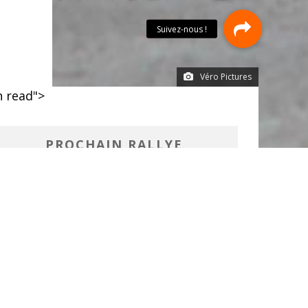
Véro Pictures
 read">
PROCHAIN RALLYE