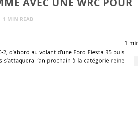
MME AVEC UNE WRC POUR
1
MIN READ
1
min
2, d’abord au volant d’une Ford Fiesta R5 puis
 s’attaquera l’an prochain à la catégorie reine
troën DS3 WRC, le pilote belgo-grec a prévu de
e de cinq rallyes à son volant dont trois en
allyes en 2017 avec cette top auto en débutant au
ment aux rallyes d’Allemagne et d’Espagne. Mais
2016 pour l’instant avec notre R5.
» nous a confié