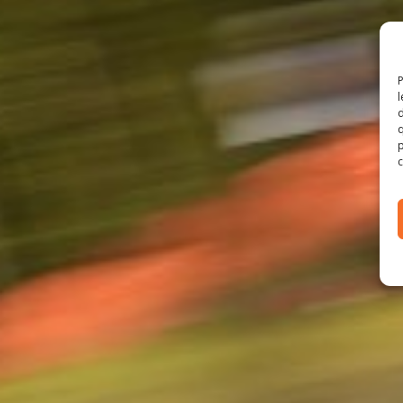
P
l
d
q
p
c