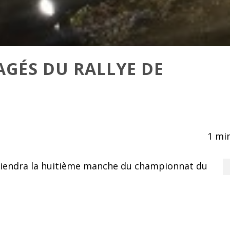
AGÉS DU RALLYE DE
1
min
tiendra la huitième manche du championnat du
80 équipages sont attendus au départ dont 20
 pas de changement par rapport au rallye de