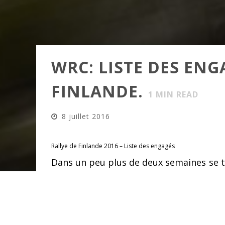
WRC: LISTE DES ENG
FINLANDE.
1
MIN READ
8 juillet 2016
Rallye de Finlande 2016 – Liste des engagés
Dans un peu plus de deux semaines se 
monde en Finlande. A cette occasion, 
WRC, un record cette saison.
Du côté des teams officiels du WRC,