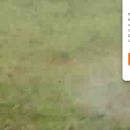
P
l
d
q
p
c