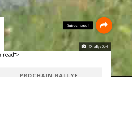
© rallye054
 read">
PROCHAIN RALLYE