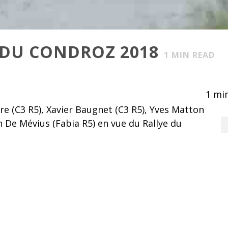
E DU CONDROZ 2018
1
MIN READ
1
min
re (C3 R5), Xavier Baugnet (C3 R5), Yves Matton
 De Mévius (Fabia R5) en vue du Rallye du