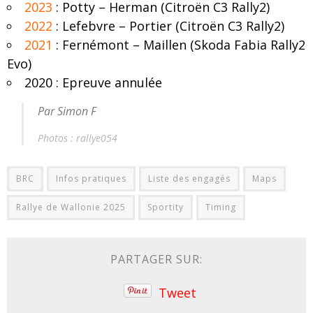
2023
: Potty – Herman (Citroën C3 Rally2)
2022
: Lefebvre – Portier (Citroën C3 Rally2)
2021
: Fernémont – Maillen (Skoda Fabia Rally2
Evo)
2020 : Epreuve annulée
Par Simon F
Photos : rallye054
BRC
Infos pratiques
Liste des engagés
Maps
Rallye de Wallonie 2025
Sportity
Timing
PARTAGER SUR:
Tweet