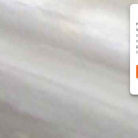
P
l
d
q
p
c