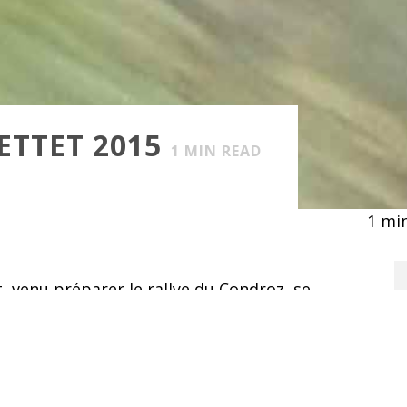
ETTET 2015
1
MIN READ
1
min
, venu préparer le rallye du Condroz, se