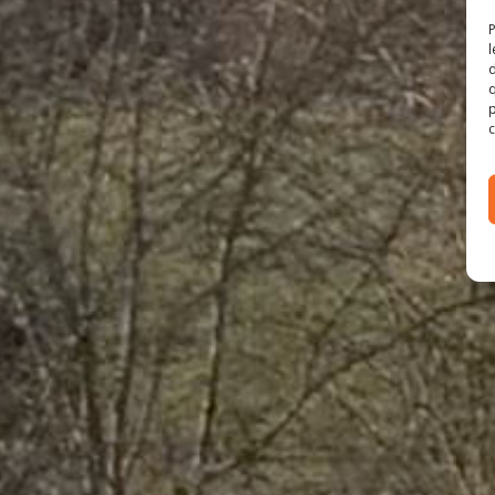
P
l
d
q
p
c