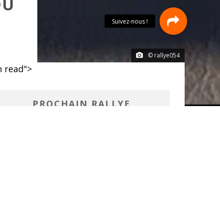
DU
© rallye054
 read">
PROCHAIN RALLYE