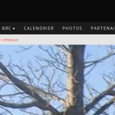
BRC
CALENDRIER
PHOTOS
PARTENAI
E L'ÉPREUVE
VE
PREUVE
VE